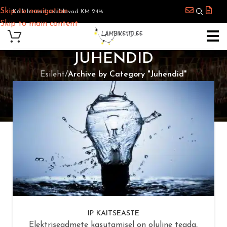
Skip to navigation
Kõik hinnad sisaldavad KM 24%
Skip to main content
JUHENDID
Esileht
/
Archive by Category "Juhendid"
IP KAITSEASTE
Elektriseadmete kasutamisel on oluline teada,