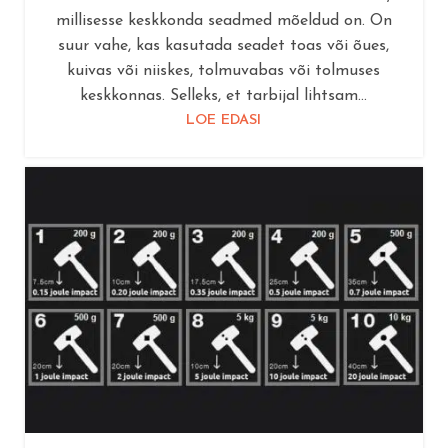
millisesse keskkonda seadmed mõeldud on. On
suur vahe, kas kasutada seadet toas või õues,
kuivas või niiskes, tolmuvabas või tolmuses
keskkonnas. Selleks, et tarbijal lihtsam...
LOE EDASI