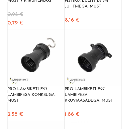
MUST + KIIRÜHENDUS
PISTIKU, LÜLITI JA 3M
JUHTMEGA, MUST
0,98
€
8,16
€
0,79
€
PRO LAMBIKETI E27
PRO LAMBIKETI E27
LAMBIPESA KONKSUGA,
LAMBIPESA
MUST
KRUVIAASADEGA, MUST
2,58
€
1,86
€