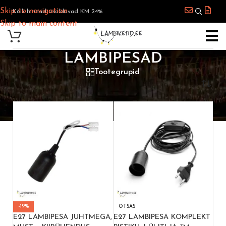
Skip to navigation
Kõik hinnad sisaldavad KM 24%
Skip to main content
LAMBIPESAD
Tootegrupid
Esileht
/
Veebipood
/
Elekter
/
Lambipesad
-19%
OTSAS
E27 LAMBIPESA JUHTMEGA,
E27 LAMBIPESA KOMPLEKT