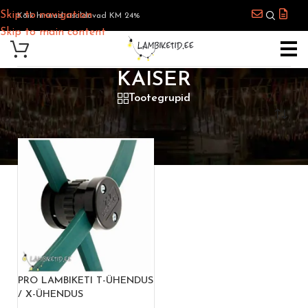
Skip to navigation
Kõik hinnad sisaldavad KM 24%
Skip to main content
KAISER
Tootegrupid
Esileht
/
Toote Kaubamärk
/
Kaiser
PRO LAMBIKETI T-ÜHENDUS
/ X-ÜHENDUS