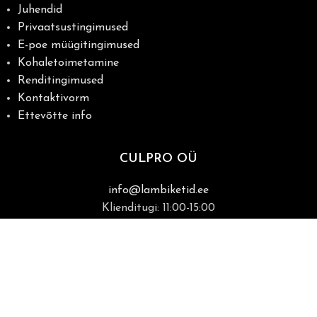
Juhendid
Privaatsustingimused
E-poe müügitingimused
Kohaletoimetamine
Renditingimused
Kontaktivorm
Ettevõtte info
CULPRO OÜ
info@lambiketid.ee
Klienditugi: 11:00-15:00
+372 5683 3393
Raua 22, Tartu
(kohapeal müük ainult kokkuleppel)