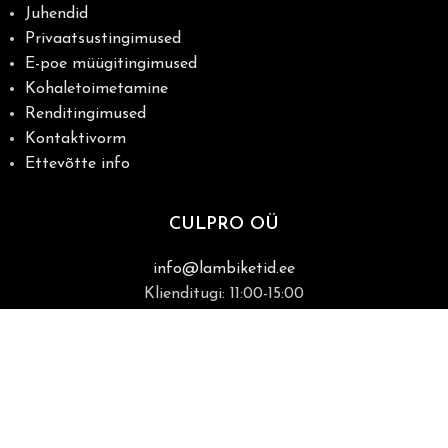
Juhendid
Privaatsustingimused
E-poe müügitingimused
Kohaletoimetamine
Renditingimused
Kontaktivorm
Ettevõtte info
CULPRO OÜ
info@lambiketid.ee
Klienditugi: 11:00-15:00
+372 5683 3393
Raua 22, Tartu
(kohapeal müük ainult kokkuleppel)