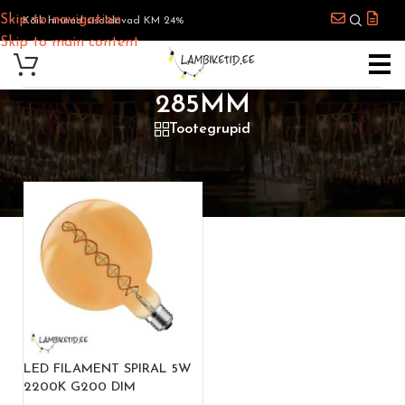
Skip to navigation
Kõik hinnad sisaldavad KM 24%
Skip to main content
285MM
Tootegrupid
Esileht
/
Toote Kõrgus
/
285mm
LED FILAMENT SPIRAL 5W
2200K G200 DIM