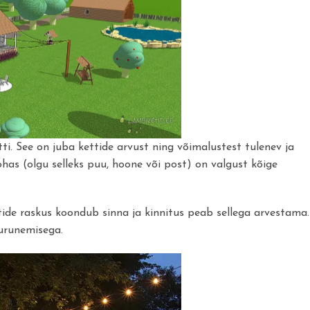
tti. See on juba kettide arvust ning võimalustest tulenev ja
as (olgu selleks puu, hoone või post) on valgust kõige
tide raskus koondub sinna ja kinnitus peab sellega arvestama.
purunemisega.