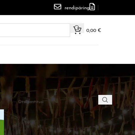
rendipäring
0,00
€
OTSI
VIIMASED POSTITUSED