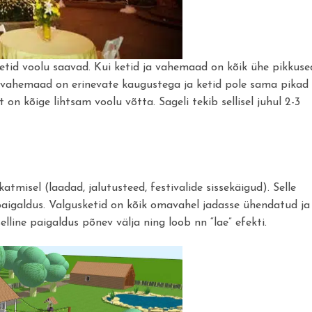
ketid voolu saavad. Kui ketid ja vahemaad on kõik ühe pikkuse
 vahemaad on erinevate kaugustega ja ketid pole sama pikad
n kõige lihtsam voolu võtta. Sageli tekib sellisel juhul 2-3
atmisel (laadad, jalutusteed, festivalide sissekäigud). Selle
paigaldus. Valgusketid on kõik omavahel jadasse ühendatud ja
elline paigaldus põnev välja ning loob nn “lae” efekti.