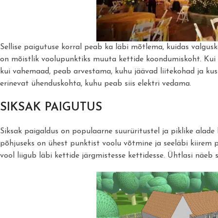
Sellise paigutuse korral peab ka läbi mõtlema, kuidas valgus
on mõistlik voolupunktiks muuta kettide koondumiskoht. Kui
kui vahemaad, peab arvestama, kuhu jäävad liitekohad ja kust o
erinevat ühenduskohta, kuhu peab siis elektri vedama.
SIKSAK PAIGUTUS
Siksak paigaldus on populaarne suurüritustel ja piklike alade k
põhjuseks on ühest punktist voolu võtmine ja seeläbi kiirem 
vool liigub läbi kettide järgmistesse kettidesse. Ühtlasi näeb s