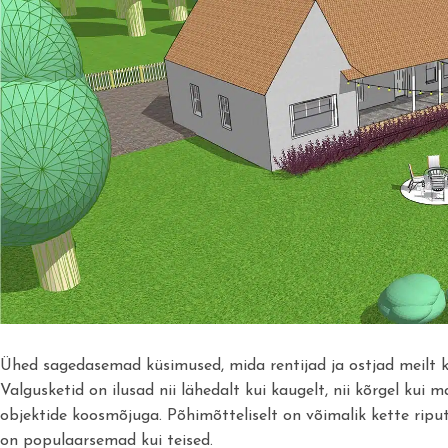
Ühed sagedasemad küsimused, mida rentijad ja ostjad meilt küs
Valgusketid on ilusad nii lähedalt kui kaugelt, nii kõrgel kui
objektide koosmõjuga. Põhimõtteliselt on võimalik kette rip
on populaarsemad kui teised.