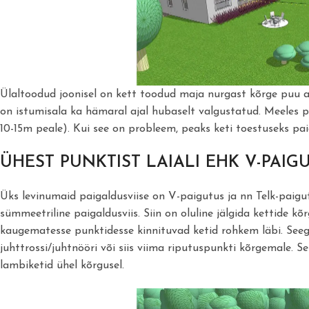
Ülaltoodud joonisel on kett toodud maja nurgast kõrge puu alu
on istumisala ka hämaral ajal hubaselt valgustatud. Meeles 
10-15m peale). Kui see on probleem, peaks keti toestuseks pai
ÜHEST PUNKTIST LAIALI EHK V-PAIG
Üks levinumaid paigaldusviise on V-paigutus ja nn Telk-paigutu
sümmeetriline paigaldusviis. Siin on oluline jälgida kettide kõ
kaugematesse punktidesse kinnituvad ketid rohkem läbi. Se
juhttrossi/juhtnööri või siis viima riputuspunkti kõrgemale. 
lambiketid ühel kõrgusel.