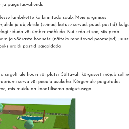
 ja paigutusvahendi.
sse lambikette ka kinnitada saab. Meie järgmises
jalide ja objektide (seinad, katuse servad, puud, postid) külg
idagi siduda või ümber mähkida. Kui seda ei saa, siis peab
htsam ja võõraste hoonete (näiteks renditavad peomajad) juure
beks eraldi postid paigaldada.
sirgelt üle hoovi või platsi. Sõltuvalt kõrgusest mõjub sellin
ritooriumi serva või peoala asukoha. Kõrgemale paigutades
ume, mis muidu on kaootilisema paigutusega.