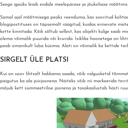
Seega igaüks leiab endale meelepärase ja jõukohase mõõtmis-
Samal ajal mõõtmisega peaks veenduma, kas soovitud kohtade
blogipostituses on täpsemalt räägitud, kuidas erinevate mater
kette kinnitada. Kõik sõltub sellest, kas objekti külge saab m
olema võimalik puurida või kruvida. Isiklike hoonetega on li
peab omanikult luba küsima. Alati on võimalik ka kettide tar
SIRGELT ÜLE PLATSI
Kui on soov lihtsalt hakkama saada, võib valgusketid tõmmata 
paigutus ka ala piirjoonena. Näiteks võib nii markeerida ter
mõjub kett sümmeetrilise joonena ja tasakaalustab hästi ru