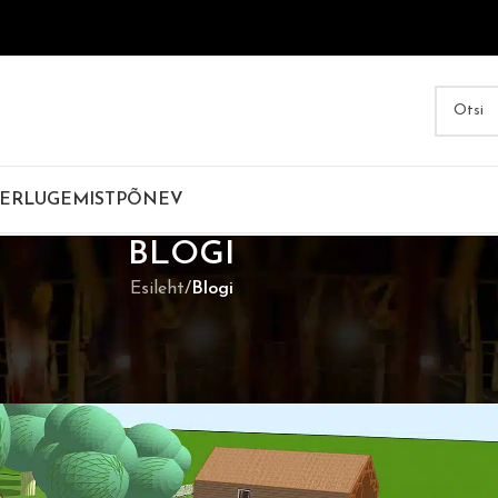
ER
LUGEMIST
PÕNEV
BLOGI
Esileht
/
Blogi
LOGI
ENDE RIPUTUSVIISID