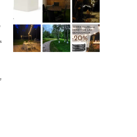
e
s
e