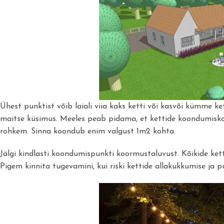
Ühest punktist võib laiali viia kaks ketti või kasvõi kümme ke
maitse küsimus. Meeles peab pidama, et kettide koondumiskoh
rohkem. Sinna koondub enim valgust 1m2 kohta.
Jälgi kindlasti koondumispunkti koormustaluvust. Kõikide ket
Pigem kinnita tugevamini, kui riski kettide allakukkumise ja 