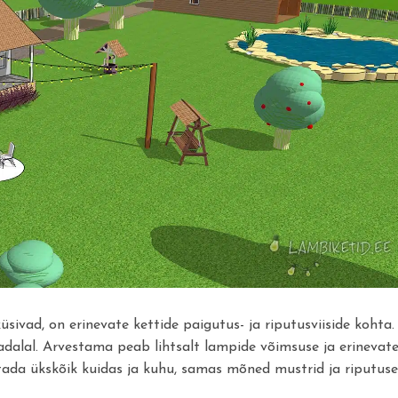
ivad, on erinevate kettide paigutus- ja riputusviiside kohta.
 madalal. Arvestama peab lihtsalt lampide võimsuse ja erinevat
utada ükskõik kuidas ja kuhu, samas mõned mustrid ja riputus