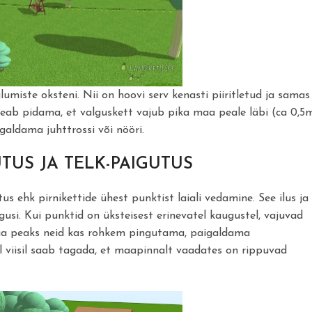
miste oksteni. Nii on hoovi serv kenasti piiritletud ja samas
peab pidama, et valguskett vajub pika maa peale läbi (ca 0,5
galdama juhttrossi või nööri.
UTUS JA TELK-PAIGUTUS
s ehk pirnikettide ühest punktist laiali vedamine. See ilus ja
rgusi. Kui punktid on üksteisest erinevatel kaugustel, vajuvad
ega peaks neid kas rohkem pingutama, paigaldama
Sel viisil saab tagada, et maapinnalt vaadates on rippuvad