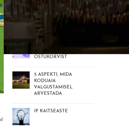
INBANKI “MAKSA HILJEM”
– JAOTA MAKSMINE
MITMEKS OSAKS VÕI
MAKSA JÄRGMISEL KUUL
INBANK JÄRELMAKS
ALATES 100€
OSTUKORVIST
5 ASPEKTI, MIDA
KODUAIA
VALGUSTAMISEL
ARVESTADA
IP KAITSEASTE
e
ed