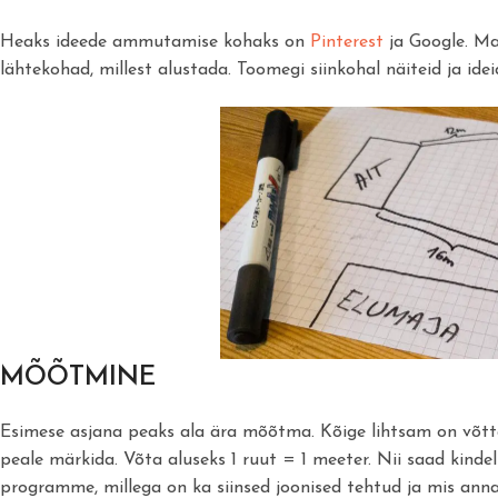
Heaks ideede ammutamise kohaks on
Pinterest
ja Google. Ma
lähtekohad, millest alustada. Toomegi siinkohal näiteid ja ide
MÕÕTMINE
Esimese asjana peaks ala ära mõõtma. Kõige lihtsam on võtta
peale märkida. Võta aluseks 1 ruut = 1 meeter. Nii saad kinde
programme, millega on ka siinsed joonised tehtud ja mis anna