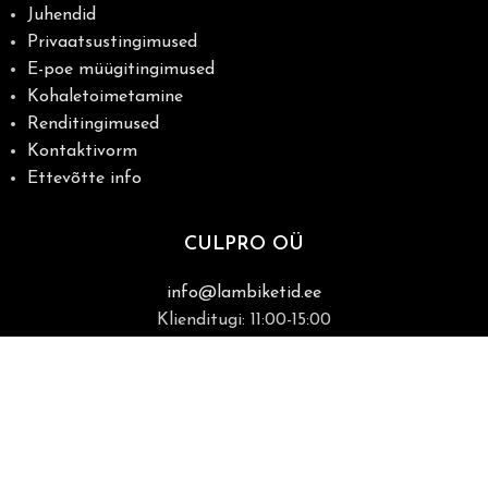
Juhendid
Privaatsustingimused
E-poe müügitingimused
Kohaletoimetamine
Renditingimused
Kontaktivorm
Ettevõtte info
CULPRO OÜ
info@lambiketid.ee
Klienditugi: 11:00-15:00
+372 5683 3393
Raua 22, Tartu
(kohapeal müük ainult kokkuleppel)