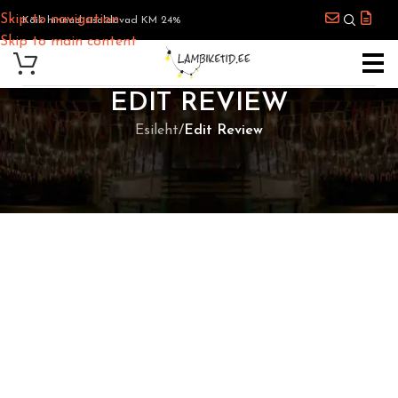
Skip to navigation
Kõik hinnad sisaldavad KM 24%
Skip to main content
EDIT REVIEW
Esileht
/
Edit Review
[cbxscratingreview_editreview]