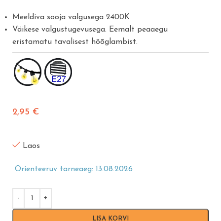
Meeldiva sooja valgusega 2400K
Väikese valgustugevusega. Eemalt peaaegu
eristamatu tavalisest hõõglambist.
2,95
€
Laos
Orienteeruv tarneaeg: 13.08.2026
LISA KORVI