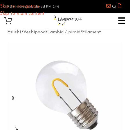
Skip to navigation
Kõik hinnad sisaldavad KM 24%
Skip to main content
Esileht
/
Veebipood
/
Lambid / pirnid
/
Filament