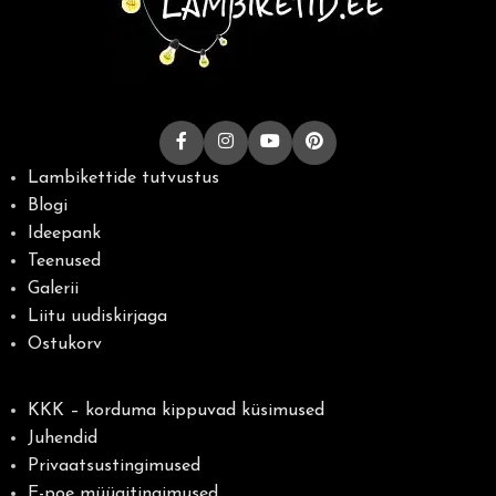
Lambikettide tutvustus
Blogi
Ideepank
Teenused
Galerii
Liitu uudiskirjaga
Ostukorv
KKK – korduma kippuvad küsimused
Juhendid
Privaatsustingimused
E-poe müügitingimused