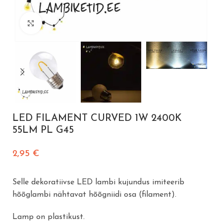
Vajuta suurendamiseks
LED FILAMENT CURVED 1W 2400K
55LM PL G45
2,95
€
Selle dekoratiivse LED lambi kujundus imiteerib
hõõglambi nähtavat hõõgniidi osa (filament).
Lamp on plastikust.