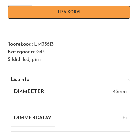
LISA KORVI
Tootekood:
LM35613
Kategooria:
G45
Sildid:
led
,
pirn
Lisainfo
DIAMEETER
45mm
DIMMERDATAV
Ei