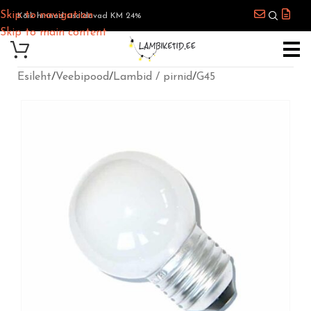
Skip to navigation
Kõik hinnad sisaldavad KM 24%
Skip to main content
Esileht
/
Veebipood
/
Lambid / pirnid
/
G45