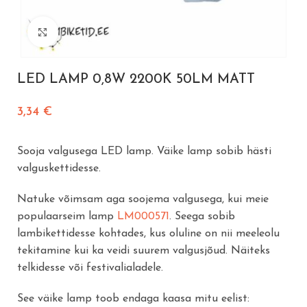
Vajuta suurendamiseks
LED LAMP 0,8W 2200K 50LM MATT
3,34
€
Sooja valgusega LED lamp. Väike lamp sobib hästi
valguskettidesse.
Natuke võimsam aga soojema valgusega, kui meie
populaarseim lamp
LM000571
. Seega sobib
lambikettidesse kohtades, kus oluline on nii meeleolu
tekitamine kui ka veidi suurem valgusjõud. Näiteks
telkidesse või festivalialadele.
See väike lamp toob endaga kaasa mitu eelist: