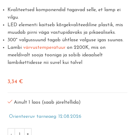
Kvaliteetsed komponendid tagavad selle, et lamp ei
vilgu.
LED elementi kaitseb kõrgekvaliteediline plastik, mis
muudab pirni väga vastupidavaks ja pikaealiseks.
300
°
valgussuund tagab ühtlase valguse igas suunas.
Lambi
värvustemperatuur
on 2200K, mis on
meeldivalt sooja tooniga ja sobib ideaalselt
lambikettidesse nii suvel kui talvel
3,34
€
Ainult 1 laos (saab järeltellida)
Orienteeruv tarneaeg: 12.08.2026