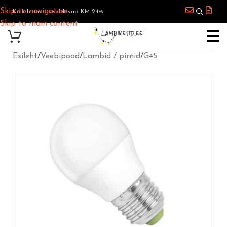
Skip to navigation
Kõik hinnad sisaldavad KM 24%
Skip to main content
Esileht
/
Veebipood
/
Lambid / pirnid
/
G45