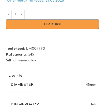
Orienteeruv tarneaeg: 27.08.2026
LISA KORVI
Tootekood:
LM004990
Kategooria:
G45
Silt:
dimmerdatav
Lisainfo
DIAMEETER
45mm
DIMMERDATAV
Jah