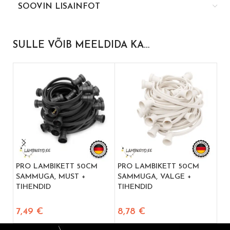
SOOVIN LISAINFOT
SULLE VÕIB MEELDIDA KA…
PRO LAMBIKETT 50CM
PRO LAMBIKETT 50CM
LE
SAMMUGA, MUST +
SAMMUGA, VALGE +
50
TIHENDID
TIHENDID
3,
7,49
€
8,78
€