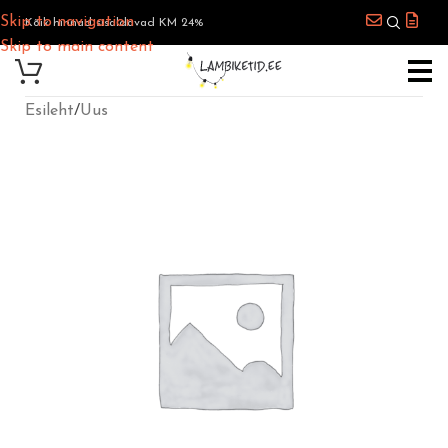
Skip to navigation
Kõik hinnad sisaldavad KM 24%
Skip to main content
Esileht
/
Uus