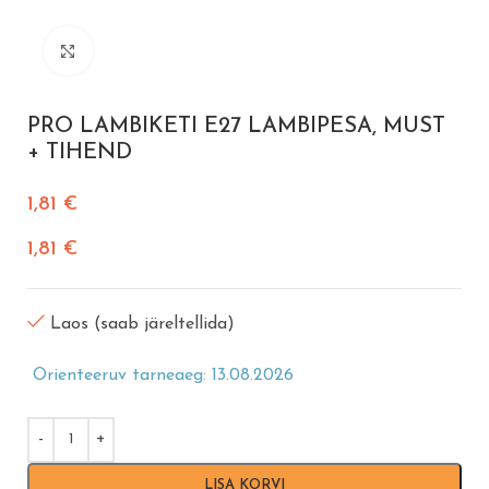
Vajuta suurendamiseks
PRO LAMBIKETI E27 LAMBIPESA, MUST
+ TIHEND
1,81
€
1,81
€
Laos (saab järeltellida)
Orienteeruv tarneaeg: 13.08.2026
LISA KORVI