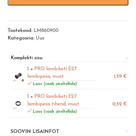
Tootekood:
LM860900
Kategooria:
Uus
Komplekti sisu
1 ×
PRO lambiketi E27
lambipesa, must
1,59
€
Laos (saab järeltellida)
1 ×
PRO lambiketi E27
lambipesa tihend, must
0,52
€
Laos (saab järeltellida)
SOOVIN LISAINFOT