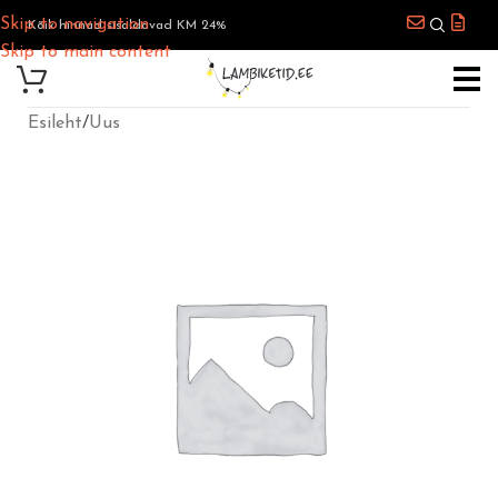
Skip to navigation
Kõik hinnad sisaldavad KM 24%
Skip to main content
Esileht
/
Uus