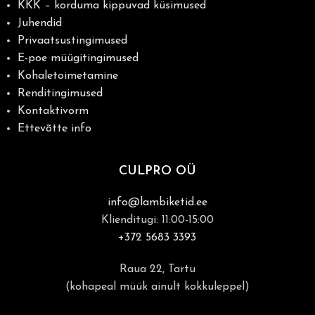
KKK – korduma kippuvad küsimused
Juhendid
Privaatsustingimused
E-poe müügitingimused
Kohaletoimetamine
Renditingimused
Kontaktivorm
Ettevõtte info
CULPRO OÜ
info@lambiketid.ee
Klienditugi: 11:00-15:00
+372 5683 3393
Raua 22, Tartu
(kohapeal müük ainult kokkuleppel)