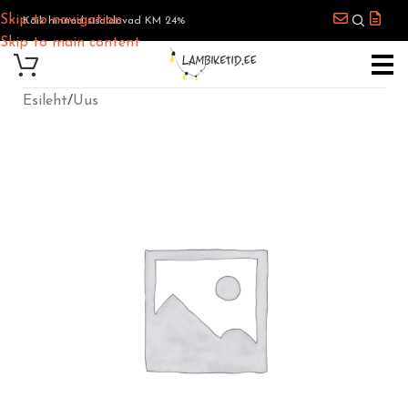
Skip to navigation
Kõik hinnad sisaldavad KM 24%
Skip to main content
Esileht
/
Uus