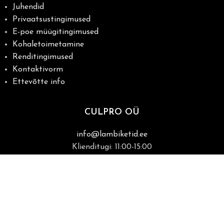
Juhendid
Privaatsustingimused
E-poe müügitingimused
Kohaletoimetamine
Renditingimused
Kontaktivorm
Ettevõtte info
CULPRO OÜ
info@lambiketid.ee
Klienditugi: 11:00-15:00
+372 5683 3393
Raua 22, Tartu
(kohapeal müük ainult kokkuleppel)