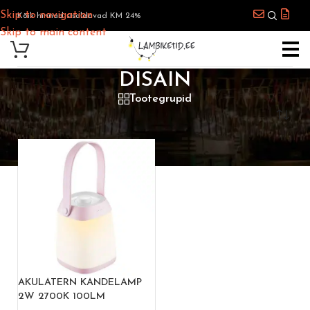
Skip to navigation
Kõik hinnad sisaldavad KM 24%
Skip to main content
DISAIN
Tootegrupid
Esileht
/
Tooted siltidega “disain”
AKULATERN KANDELAMP
2W 2700K 100LM