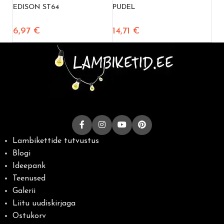
EDISON ST64
PUDEL
6,97
€
14,71
€
Lambikettide tutvustus
Blogi
Ideepank
Teenused
Galerii
Liitu uudiskirjaga
Ostukorv