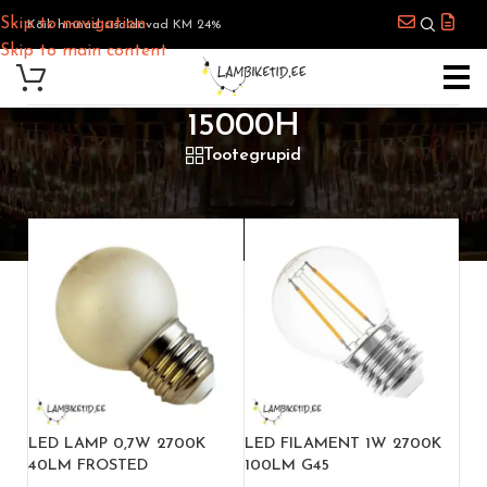
Skip to navigation
Kõik hinnad sisaldavad KM 24%
Skip to main content
15000H
Tootegrupid
Esileht
/
Toote Keskmine eluiga
/
15000h
LED LAMP 0,7W 2700K
LED FILAMENT 1W 2700K
40LM FROSTED
100LM G45