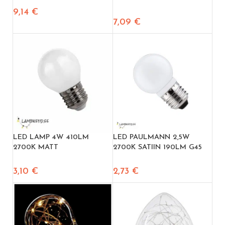
9,14
€
7,09
€
LED LAMP 4W 410LM
LED PAULMANN 2,5W
2700K MATT
2700K SATIIN 190LM G45
3,10
€
2,73
€