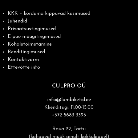
KKK – korduma kippuvad küsimused
Juhendid
Privaatsustingimused
E-poe müügitingimused
Kohaletoimetamine
Renditingimused
Kontaktivorm
Ettevõtte info
CULPRO OÜ
info@lambiketid.ee
Klienditugi: 11:00-15:00
+372 5683 3393
Raua 22, Tartu
(kohapeal müük ainult kokkuleppel)