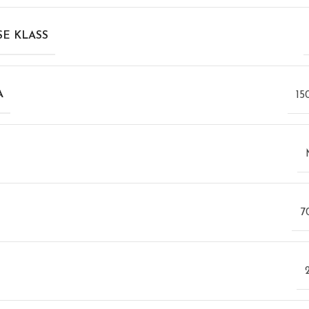
E KLASS
A
15
7