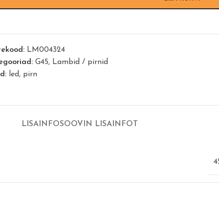
tekood:
LM004324
egooriad:
G45
,
Lambid / pirnid
id:
led
,
pirn
LISAINFO
SOOVIN LISAINFOT
4