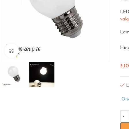
LED 
valg
Lamp
Hin
Vajuta suurendamiseks
3,1
L
Ori