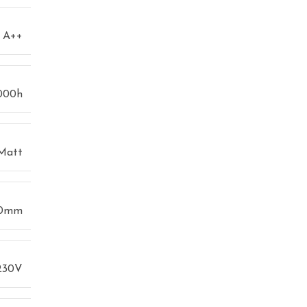
A++
000h
Matt
0mm
230V