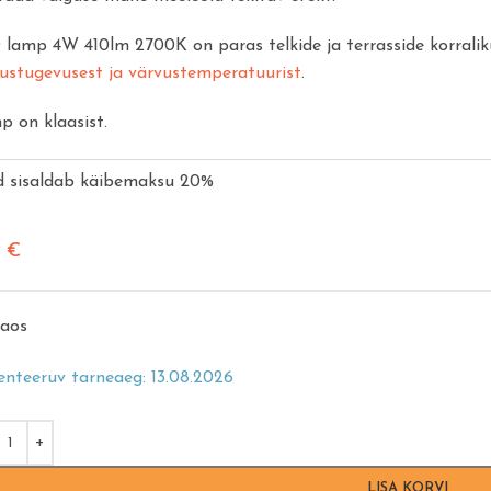
lamp 4W 410lm 2700K on paras telkide ja terrasside korralik
ustugevusest ja värvustemperatuurist
.
 on klaasist.
d sisaldab käibemaksu 20%
0
€
aos
enteeruv tarneaeg: 13.08.2026
LISA KORVI