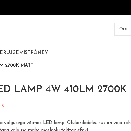
ER
LUGEMIST
PÕNEV
M 2700K MATT
ED LAMP 4W 410LM 2700K
0
€
ja valgusega võimas LED lamp. Olukordadeks, kus on vaja roh
itada valguse mahe meeleolu tekitav efekt.