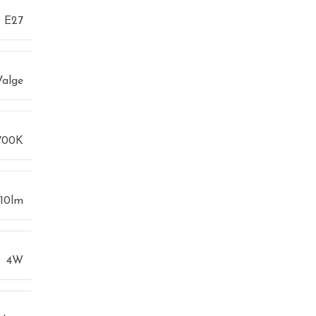
E27
Valge
700K
410lm
4W