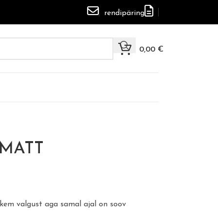
rendipäring
0,00
€
 MATT
kem valgust aga samal ajal on soov