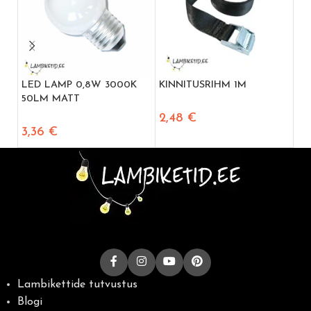
LED LAMP 0,8W 3000K
KINNITUSRIHM 1M
LE
50LM MATT
1W
2,48
€
3,36
€
2,
Lambikettide tutvustus
Blogi