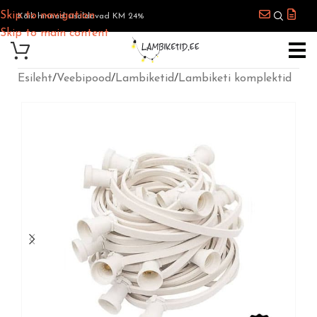
Skip to navigation
Kõik hinnad sisaldavad KM 24%
Skip to main content
Esileht
/
Veebipood
/
Lambiketid
/
Lambiketi komplektid