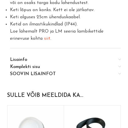
või on osaks targa kodu lahendustest.
Keti lõpus on konks. Kett ei ole jätkatav.
Keti alguses 25cm ühenduskaabel.
Ketid on ilmastikukindlad (IP44).
Loe lähemalt PRO ja LM seeria lambikettide
erinevuse kohta
siit
.
Lisainfo
Komplekti sisu
SOOVIN LISAINFOT
SULLE VÕIB MEELDIDA KA…