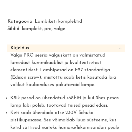
Kategooria:
Lambiketi komplektid
Sildid:
komplekt
,
pro
,
valge
Kirjeldus
Valge PRO seeria valguskett on valmistatud
lamedast kummikaablist ja kvaliteetsetest
elementidest. Lambipesad on E27 standardiga
(Edison screw), mistõttu saab ketis kasutada laia
valikut kaubanduses pakutavaid lampe.
Kõik pesad on ühendatud rööbiti ja kui ühes pesas
lamp läbi põleb, töötavad teised pesad edasi.
Keti saab ühendada otse 230V Schuko
pistikupesasse. See võimaldab luua süsteeme, kus
ketid süttivad näiteks hämara/liikumisanduri peale