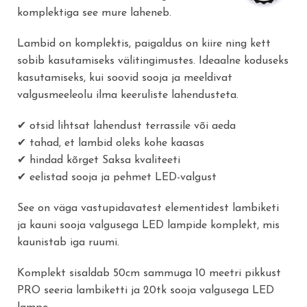
komplektiga see mure laheneb.
Lambid on komplektis, paigaldus on kiire ning kett
sobib kasutamiseks välitingimustes. Ideaalne koduseks
kasutamiseks, kui soovid sooja ja meeldivat
valgusmeeleolu ilma keeruliste lahendusteta.
✔ otsid lihtsat lahendust terrassile või aeda
✔ tahad, et lambid oleks kohe kaasas
✔ hindad kõrget Saksa kvaliteeti
✔ eelistad sooja ja pehmet LED-valgust
See on väga vastupidavatest elementidest lambiketi
ja kauni sooja valgusega LED lampide komplekt, mis
kaunistab iga ruumi.
Komplekt sisaldab 50cm sammuga 10 meetri pikkust
PRO seeria lambiketti ja 20tk sooja valgusega LED