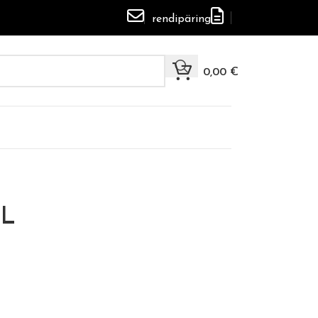
rendipäring
0,00
€
EL