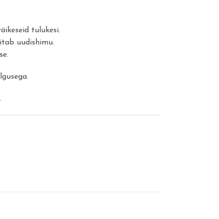
äikeseid tulukesi.
kitab uudishimu.
se.
lgusega.
.