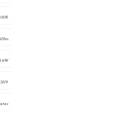
200K
60lm
1.6W
230V
istev