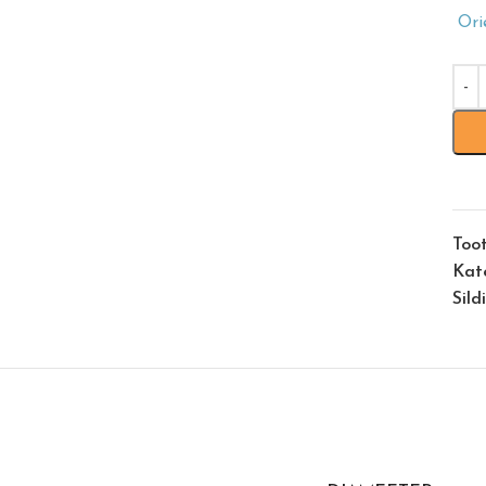
Ori
Too
Kat
Sild