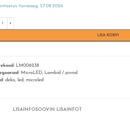
enteeruv tarneaeg: 27.08.2026
LISA KORVI
tekood:
LM006238
egooriad:
MicroLED
,
Lambid / pirnid
id:
deko
,
led
,
microled
LISAINFO
SOOVIN LISAINFOT