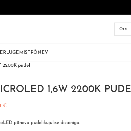
ER
LUGEMIST
PÕNEV
W 2200K pudel
ICROLED 1,6W 2200K PUD
71
€
oLED põneva pudelikujulise disainiga.