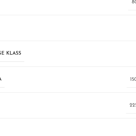
8
E KLASS
A
15
2