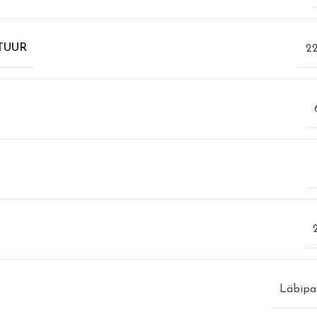
TUUR
2
Läbipa