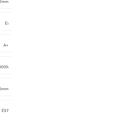
0mm
Ei
A+
000h
25mm
E27