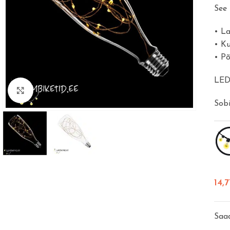
See 
• La
• Ku
• Põ
LED
Vajuta suurendamiseks
Sobi
14,
Saad