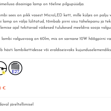
imeilusa disainiga lamp on tõeline pilgupüüdja.
mbi sees on pikk vasest MicroLED kett, mille küljes on palju v
i lamp on välja lülitatud, tõmbab pirni sisu tähelepanu ja te
lemise ajal tekitavad väikesed tulukesed meeldiva sooja valgu
 lambi valgusvoog on 60lm, mis on sarnane 10W hõõgpirni va
b hästi lambikettidesse või eraldiseisvaks kujunduselemendiks
71
€
aval järeltellimisel