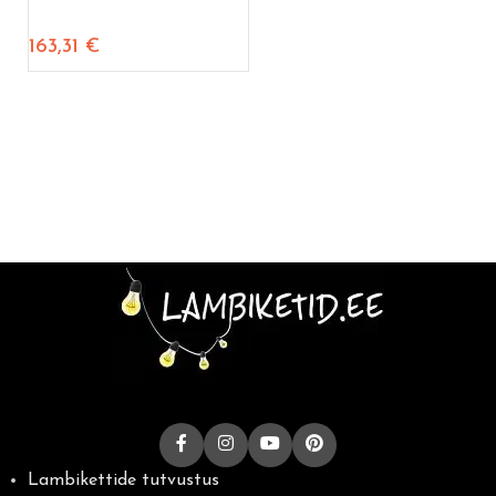
163,31
€
Lambikettide tutvustus