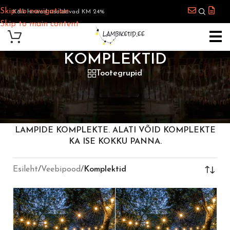
Skip to navigation
Kõik hinnad sisaldavad KM 24%
Skip to main content
KOMPLEKTID
Tootegrupid
SIIT LEIAD ERINEVAID VALGUSKETTIDE JA
LAMPIDE KOMPLEKTE. ALATI VÕID KOMPLEKTE
KA ISE KOKKU PANNA.
Esileht
/
Veebipood
/
Komplektid